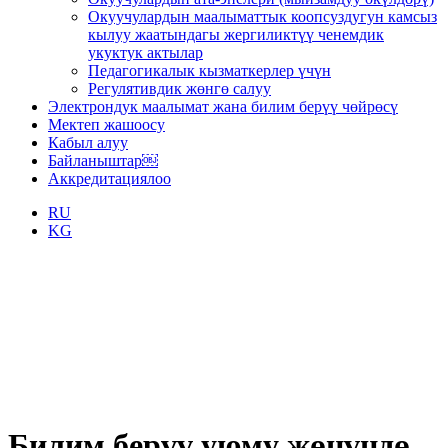
Окуучулардын маалыматтык коопсуздугун камсыз
кылуу жаатындагы жергиликтүү ченемдик
укуктук актылар
Педагогикалык кызматкерлер үчүн
Регулятивдик жөнгө салуу
Электрондук маалымат жана билим берүү чөйрөсү
Мектеп жашоосу
Кабыл алуу
Байланыштар￼
Аккредитациялоо
RU
KG
Билим берүү уюму жөнүндө