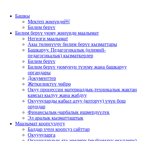
Башкы
Мектеп жөнүндө￼
Билим берүү
Билим берүү уюму жөнүндө маалымат
Негизги маалымат
Акы төлөнүүчү билим берүү кызматтары
Башкаруу. Педагогикалык (илимий-
педагогикалык) кызматкерлер
Билим берүү
Билим берүү уюмунун түзүмү жана башкаруу
органдары
Документтер
Жеткиликтүү чөйрө
Окуу процессин материалдык-техникалык жактан
камсыз кылуу жана жабдуу
Окуучуларды кабыл алуу (которуу) үчүн бош
орундар
Финансылык-чарбалык ишмердүүлүк
Эл аралык кызматташтык
Маалымат коопсуздугу
Балдар үчүн коопсуз сайттар
Окуучуларга
Окуучулардын ата-энелери (мыйзамдуу өкүлдөрү)