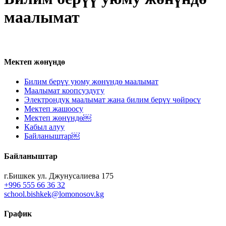
маалымат
Мектеп жөнүндө
Билим берүү уюму жөнүндө маалымат
Маалымат коопсуздугу
Электрондук маалымат жана билим берүү чөйрөсү
Мектеп жашоосу
Мектеп жөнүндө￼
Кабыл алуу
Байланыштар￼
Байланыштар
г.Бишкек ул. Джунусалиева 175
+996 555 66 36 32
school.bishkek@lomonosov.kg
График