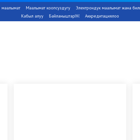
 маалымат
Маалымат коопсуздугу
Электрондук маалымат жана бил
Кабыл алуу
Байланыштар￼
Аккредитациялоо