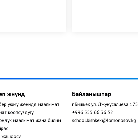
п жөнүндө
Байланыштар
берүү уюму жөнүндө маалымат
г.Бишкек ул. Джунусалиева 175
ат коопсуздугу
+996 555 66 36 32
ондук маалымат жана билим
school.bishkek@lomonosov.kg
йрөсү
 жашоосу