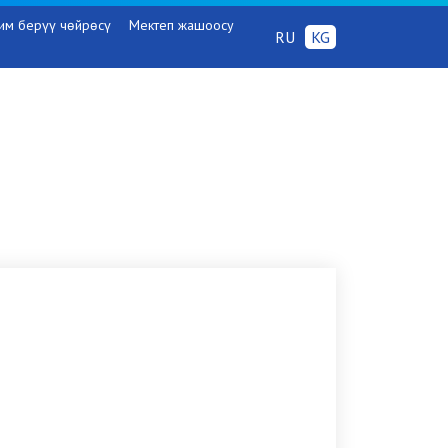
им берүү чөйрөсү
Мектеп жашоосу
RU
KG