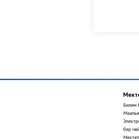
Мекте
Билим 
Маалым
Электр
берүү чө
Мектеп